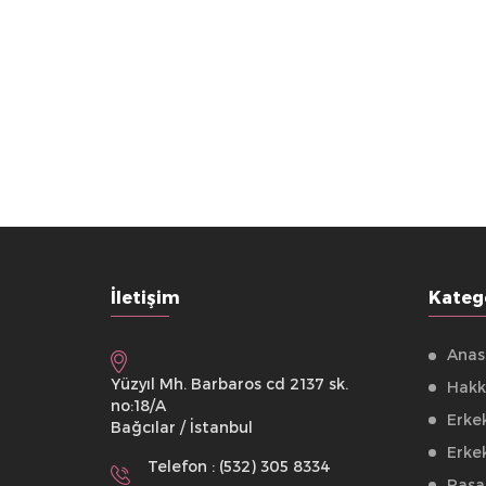
İletişim
Katego
Anas
Yüzyıl Mh. Barbaros cd 2137 sk.
Hakk
no:18/A
Erke
Bağcılar / İstanbul
Erke
Telefon : (532) 305 8334
Pasap