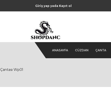
Giriş yap yada Kayıt ol
ANASAYFA
CÜZDAN
ÇANTA
l Çantası Wp01