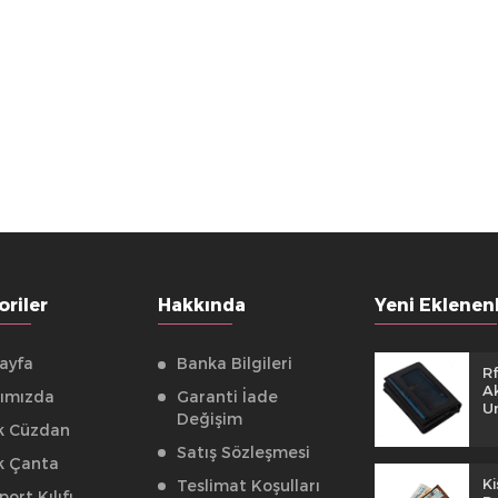
riler
Hakkında
Yeni Eklenen
ayfa
Banka Bilgileri
R
Ak
ımızda
Garanti İade
U
Değişim
k Cüzdan
Satış Sözleşmesi
k Çanta
Ki
Teslimat Koşulları
ort Kılıfı