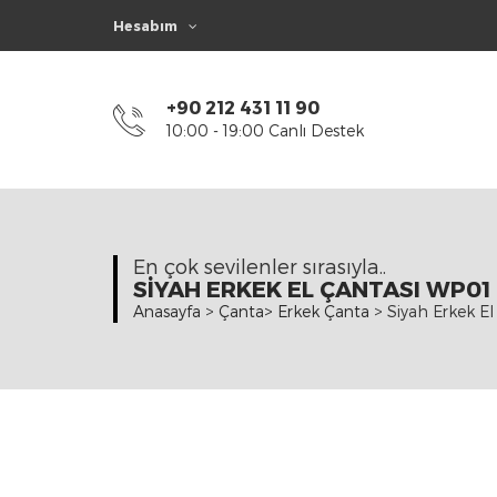
Hesabım
+90 212 431 11 90
10:00 - 19:00 Canlı Destek
En çok sevilenler sırasıyla..
SIYAH ERKEK EL ÇANTASI WP01
Anasayfa
>
Çanta
>
Erkek Çanta
>
Siyah Erkek E