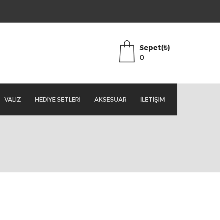
Sepet(₺)
0
VALIZ
HEDIYE SETLERI
AKSESUAR
İLETIŞIM