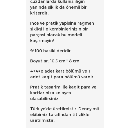
cüzdanlarda kullanisliligin
yaninda siklik da önemli bir
kriterdir.
Ince ve pratik yapisina ragmen
sikligi ile kombinlerinizin bir
parçasi olacak bu modeli
kaçirmayin!
%100 hakiki deridir.
Boyutlar: 10,5 cm * 8 cm
4+4=8 adet kart bölümü ve 1
adet kagit para bölümü vardir.
Pratik tasarimi ile kagit para ve
kartlariniza kolayca
ulasabilirsiniz.
Türkiye’de üretilmistir. Deneyimli
ekibimiz tarafindan titizlikle
üretilmistir.