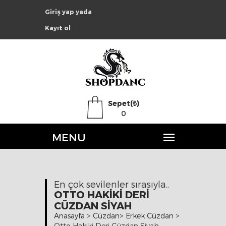
Giriş yap yada
Kayıt ol
Sepet(₺)
0
En çok sevilenler sırasıyla..
OTTO HAKIKI DERI
CÜZDAN SIYAH
Anasayfa
>
Cüzdan
>
Erkek Cüzdan
>
Otto Hakiki Deri Cüzdan Siyah