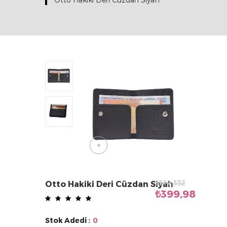
+
₺514,332
Otto Hakiki Deri Cüzdan Siyah
₺399,98
Stok Adedi :
0