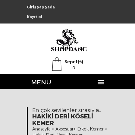
Giriş yap yada
Kayıt ol
Sepet(₺)
0
En çok sevilenler sırasıyla..
HAKIKI DERI KÖSELI
KEMER
Anasayfa
>
Aksesuar
>
Erkek Kemer
>
Hakiki Deri Köseli Kemer