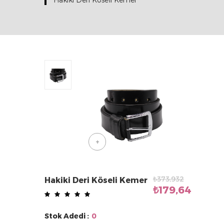
+
₺373,932
Hakiki Deri Köseli Kemer
₺179,64
Stok Adedi :
0